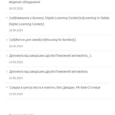
медичне обладнання
28.03.2026
[:uk]Навчання у безпеці: Digital Learning Center[:en]Learning in Safety:
Digital Learning Center[:]
18.08.2024
[:uk]Житло для сімей[:en]Housing for families[:]
18.08.2024
Допомога від шведських друзів Пожежний автомобіль_1
14.05.2024
Допомога від шведських друзів Пожежний автомобіль
14.05.2024
Сакура в центрі міста в пам’ять Лесі Джадан, РК Київ-Столиця
14.04.2024