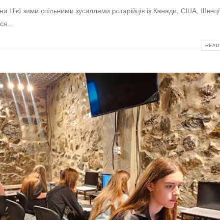
и Цієї зими спільними зусиллями ротарійців із Канади, США, Швеці
ся...
READ 