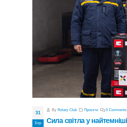
By
Rotary Club
Проєкти
0 Comments
31
Сила світла у найтемніш
Бер