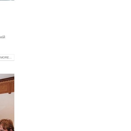
кій
MORE...