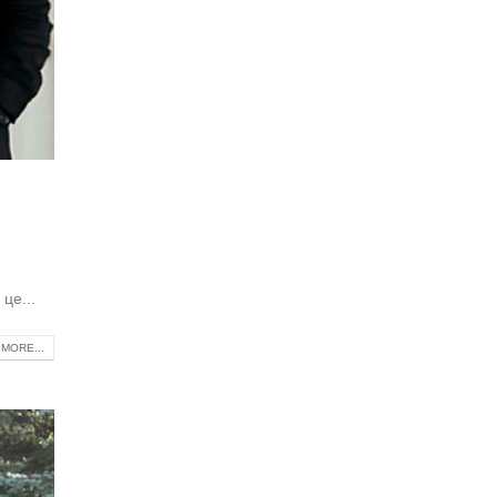
це...
MORE...