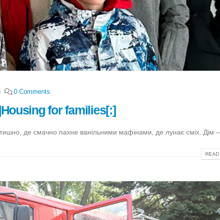
и
0 Comments
ousing for families[:]
затишно, де смачно пахне ванільними мафінами, де лунає сміх. Дім – 
READ 