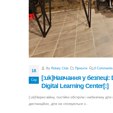
By
Rotary Club
Проєкти
0 Comments
18
[:uk]Навчання у безпеці: D
Сер
Digital Learning Center[:]
[:uk]Через війну, постійні обстріли і небезпеку діт
дистанційно, діти не спілкуються з...