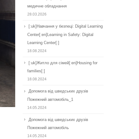
медичне обладнання
28.03.2026
[:uk]Навчання у безпеці: Digital Learning
Center[:en]Learning in Safety: Digital
Learning Center[:]
18.08.2024
[:uk]Житло для сімей[:en]Housing for
families[:]
18.08.2024
Допомога від шведських друзів
Пожежний автомобіль_1
14.05.2024
Допомога від шведських друзів
Пожежний автомобіль
14.05.2024