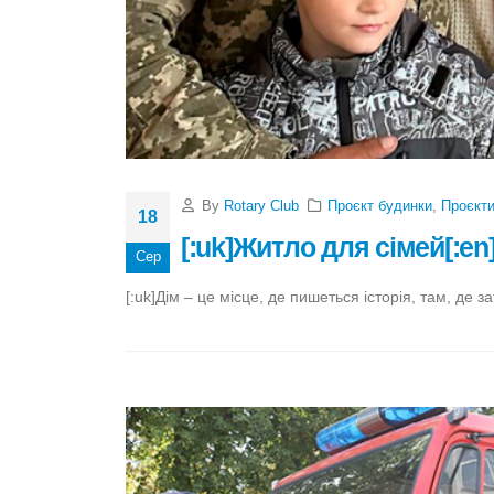
By
Rotary Club
Проєкт будинки
,
Проєкт
18
[:uk]Житло для сімей[:en]H
Сер
[:uk]Дім – це місце, де пишеться історія, там, де 