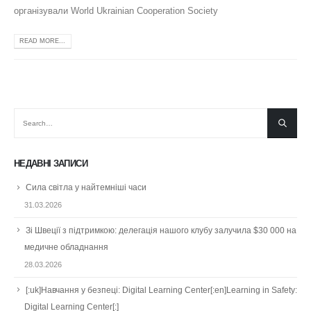
організували World Ukrainian Cooperation Society
READ MORE...
НЕДАВНІ ЗАПИСИ
Сила світла у найтемніші часи
31.03.2026
Зі Швеції з підтримкою: делегація нашого клубу залучила $30 000 на
медичне обладнання
28.03.2026
[:uk]Навчання у безпеці: Digital Learning Center[:en]Learning in Safety:
Digital Learning Center[:]