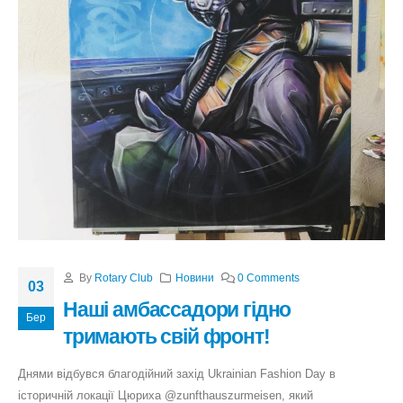
By
Rotary Club
Новини
0 Comments
03
Наші амбассадори гідно
Бер
тримають свій фронт!
Днями відбувся благодійний захід Ukrainian Fashion Day в
історичній локації Цюриха @zunfthauszurmeisen, який